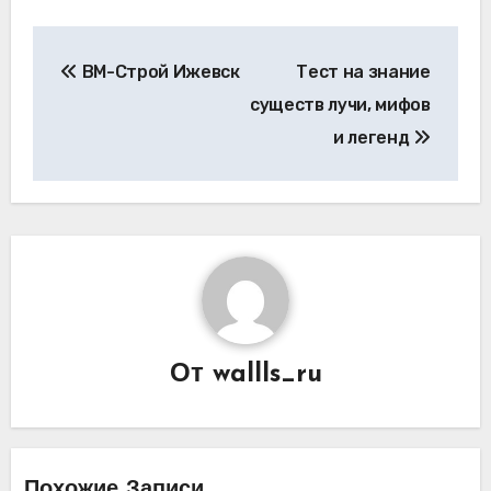
Навигация
ВМ-Строй Ижевск
Тест на знание
по
существ лучи, мифов
записям
и легенд
От
wallls_ru
Похожие Записи