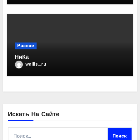
Разное
НиКа
wallls_ru
Искать На Сайте
Найти: