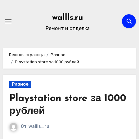
Перейти
к
wallls.ru
содержимому
Ремонт и отделка
Главная страница
Разное
Playstation store за 1000 рублей
Разное
Playstation store за 1000
рублей
От
wallls_ru