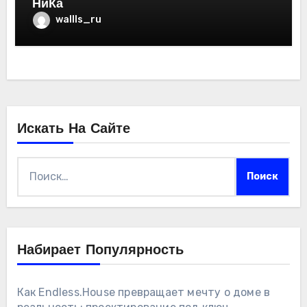
НиКа
wallls_ru
Искать На Сайте
Найти:
Набирает Популярность
Как Endless.House превращает мечту о доме в