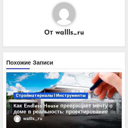
От
wallls_ru
Похожие Записи
Стройматериалы l Инструменты
Как Endless.House превращает мечту о
доме в реальность: проектирование
под ключ
wallls_ru