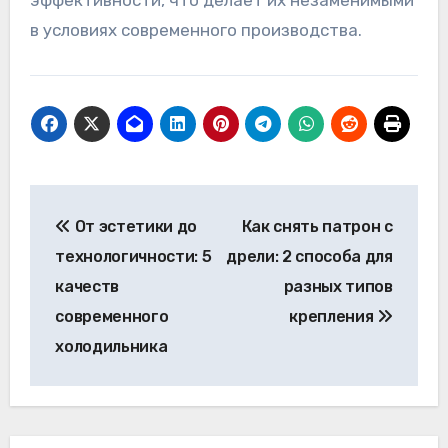
эффективности, что делает их незаменимыми
в условиях современного производства.
Навигация
От эстетики до
Как снять патрон с
по
технологичности: 5
дрели: 2 способа для
записям
качеств
разных типов
современного
крепления
холодильника