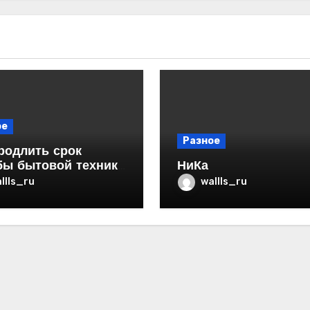
ое
Разное
родлить срок
бы бытовой техники
НиКа
ртире
llls_ru
wallls_ru