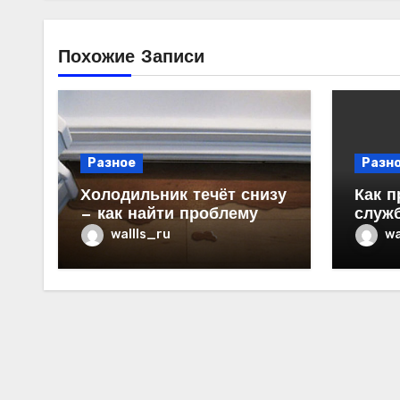
Похожие Записи
Разное
Разн
Холодильник течёт снизу
Как п
— как найти проблему
служ
в ква
wallls_ru
wa