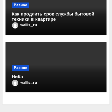
Разное
Как продлить срок службы бытовой
техники в квартире
wallls_ru
Разное
НиКа
wallls_ru