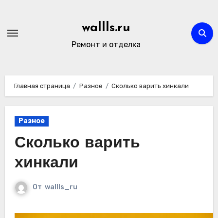
Перейти
к
wallls.ru
содержимому
Ремонт и отделка
Главная страница
Разное
Сколько варить хинкали
Разное
Сколько варить
хинкали
От
wallls_ru