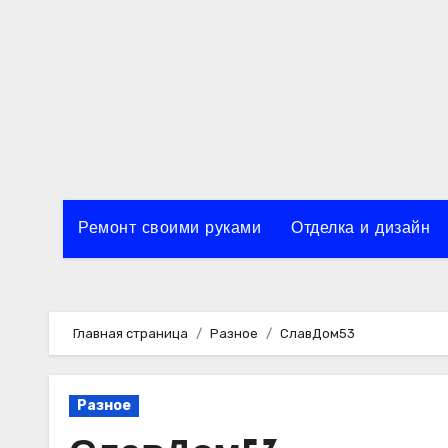
Перейти
к
содержимому
Ремонт своими руками
Отделка и дизайн
Главная страница
Разное
СлавДом53
Разное