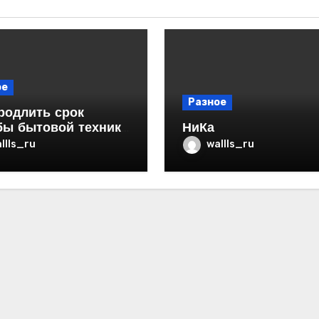
ое
Разное
родлить срок
бы бытовой техники
НиКа
ртире
llls_ru
wallls_ru