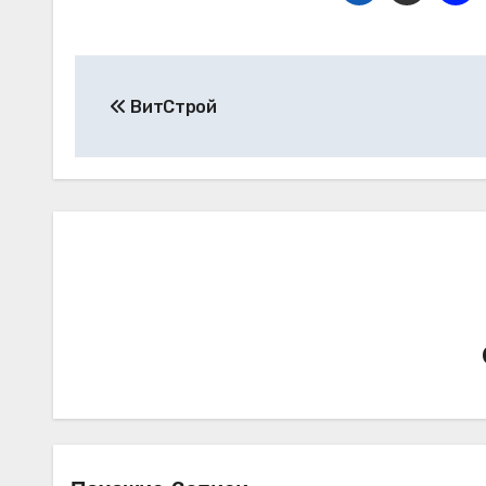
Навигация
ВитСтрой
по
записям