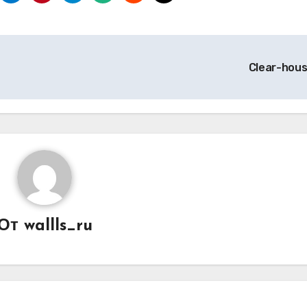
Clear-hou
От
wallls_ru