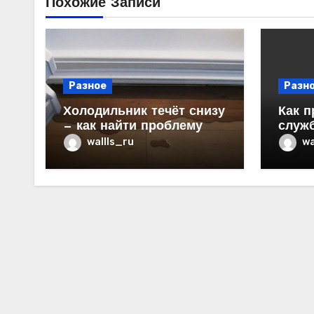
Похожие Записи
Разное
Разн
Холодильник течёт снизу
Как п
— как найти проблему
служ
в ква
wallls_ru
wa