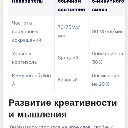
Показатель
обычном
5‑минутного
состоянии
смеха
Частота
70‑75 уд/
сердечных
80‑95 уд/мин
мин
сокращений
Уровень
Снижение на
Средний
кортизола
30 %
Иммуноглобулин
Повышение
Базовый
А
на 20 %
Развитие креативности
и мышления
Юмор часто строится на игре слов, двойных