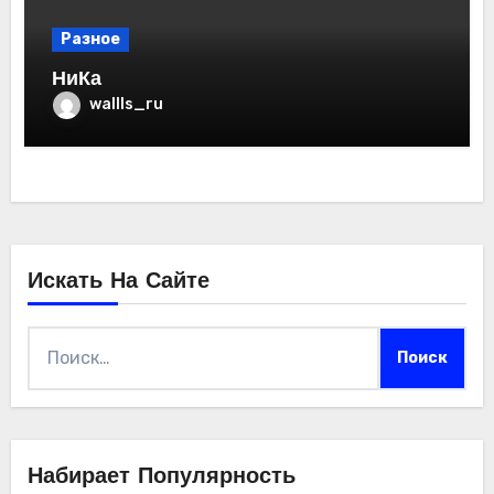
Разное
НиКа
wallls_ru
Искать На Сайте
Найти:
Набирает Популярность