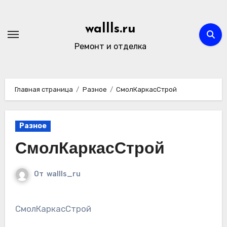
Перейти
к
wallls.ru
содержимому
Ремонт и отделка
Главная страница
Разное
СмолКаркасСтрой
Разное
СмолКаркасСтрой
От
wallls_ru
СмолКаркасСтрой