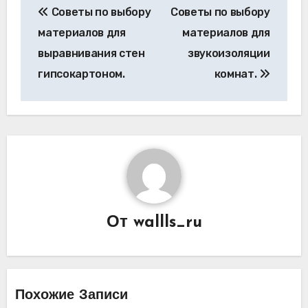
Советы по выбору
Советы по выбору
по
материалов для
материалов для
записям
выравнивания стен
звукоизоляции
гипсокартоном.
комнат.
От
wallls_ru
Похожие Записи