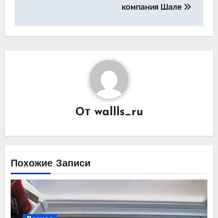
по
компания Шале
записям
От
wallls_ru
Похожие Записи