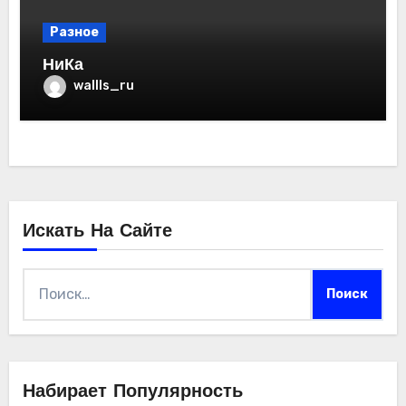
Разное
НиКа
wallls_ru
Искать На Сайте
Найти:
Набирает Популярность