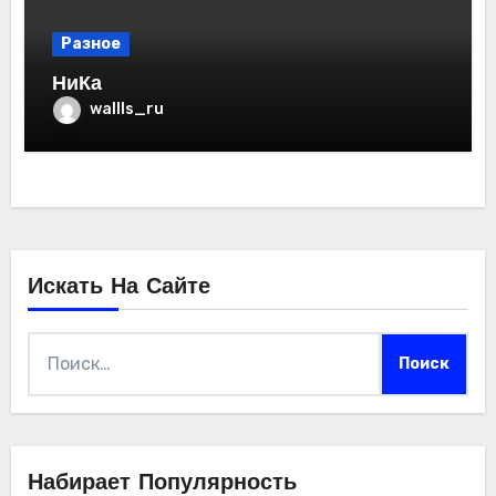
Разное
НиКа
wallls_ru
Искать На Сайте
Найти:
Набирает Популярность