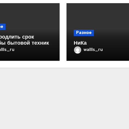
ое
Разное
родлить срок
бы бытовой техники
НиКа
ртире
llls_ru
wallls_ru