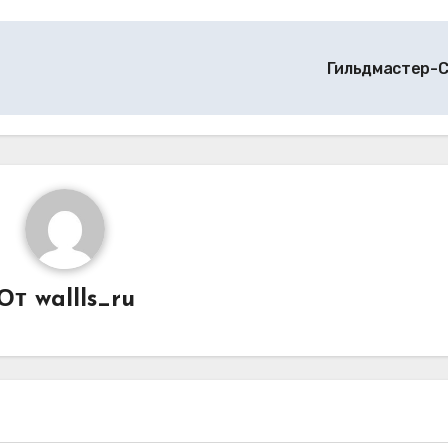
Гильдмастер-
От
wallls_ru