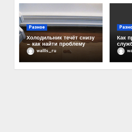
Разное
Разн
Холодильник течёт снизу
Как п
— как найти проблему
служ
в ква
wallls_ru
wa