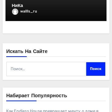
НиКа
wallls_ru
Искать На Сайте
Найти:
Набирает Популярность
Как Endless.House превращает мечту о доме в