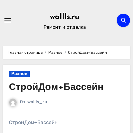
Перейти
к
wallls.ru
содержимому
Ремонт и отделка
Главная страница
Разное
СтройДом+Бассейн
Разное
СтройДом+Бассейн
От
wallls_ru
СтройДом+Бассейн