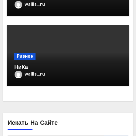
wallls_ru
Разное
НиКа
wallls_ru
Искать На Сайте