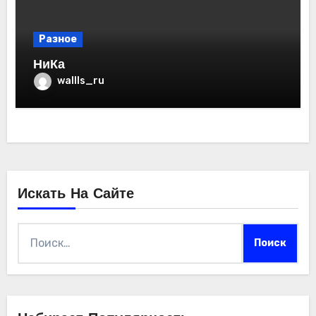
Разное
НиКа
wallls_ru
Искать На Сайте
Найти: