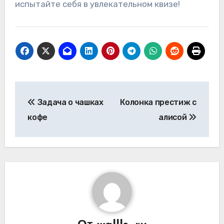
испытайте себя в увлекательном квизе!
Навигация
Задача о чашках
Колонка престиж с
по
кофе
алисой
записям