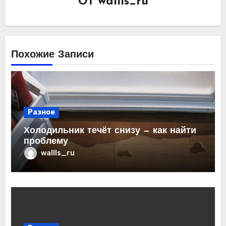
От
wallls_ru
Похожие Записи
Разное
Холодильник течёт снизу — как найти
проблему
wallls_ru