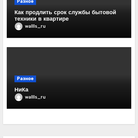
Разное
Как продлить срок службы бытовой
техники в квартире
wallls_ru
Разное
НиКа
wallls_ru