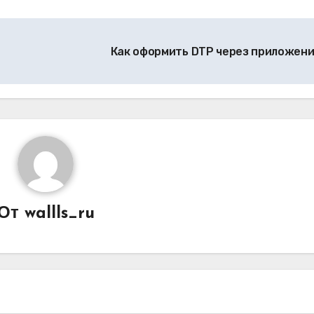
Как оформить DTP через приложен
От
wallls_ru