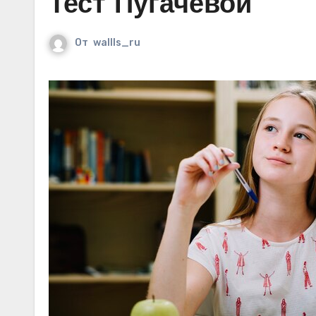
Тест Пугачевой
От
wallls_ru