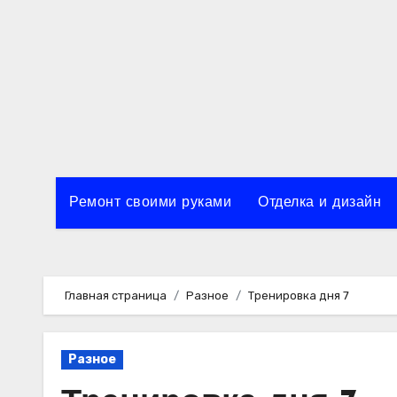
Перейти
к
содержимому
Ремонт своими руками
Отделка и дизайн
Главная страница
Разное
Тренировка дня 7
Разное