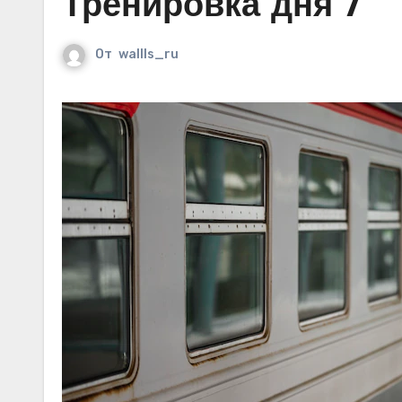
Тренировка дня 7
От
wallls_ru