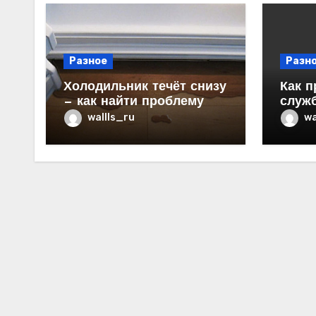
Разное
Разн
Холодильник течёт снизу
Как п
— как найти проблему
служ
в ква
wallls_ru
wa