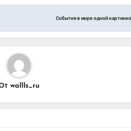
События в мире одной картинк
От
wallls_ru