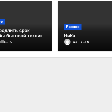
ое
Разное
родлить срок
бы бытовой техники
НиКа
ртире
llls_ru
wallls_ru