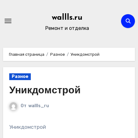
Перейти
к
wallls.ru
содержимому
Ремонт и отделка
Главная страница
Разное
Уникдомстрой
Разное
Уникдомстрой
От
wallls_ru
Уникдомстрой