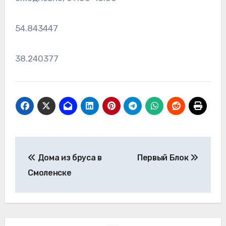
54.843447
38.240377
Навигация
Дома из бруса в
Первый Блок
по
Смоленске
записям