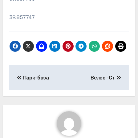
39.857747
Навигация
Парк-база
Велес -Ст
по
записям