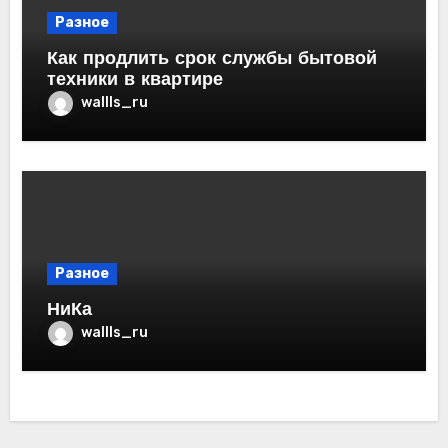
Разное
Как продлить срок службы бытовой
техники в квартире
wallls_ru
Разное
НиКа
wallls_ru