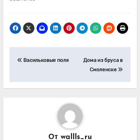
Навигация
Васильковые поля
Дома из бруса в
по
Смоленске
записям
От
wallls_ru