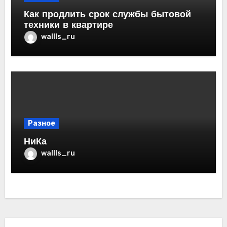
Как продлить срок службы бытовой
техники в квартире
wallls_ru
Разное
НиКа
wallls_ru