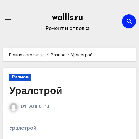
Перейти
к
wallls.ru
содержимому
Ремонт и отделка
Главная страница
Разное
Уралстрой
Разное
Уралстрой
От
wallls_ru
Уралстрой