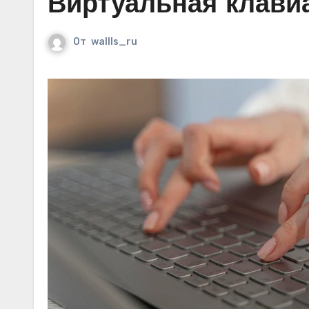
Виртуальная клави
От
wallls_ru