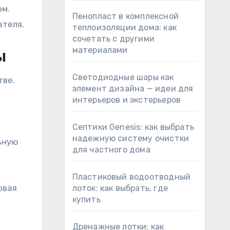
ом.
Пенопласт в комплексной
ателя.
теплоизоляции дома: как
сочетать с другими
материалами
ы
Светодиодные шары как
тве.
элемент дизайна — идеи для
интерьеров и экстерьеров
Септики Genesis: как выбрать
надежную систему очистки
ьную
для частного дома
Пластиковый водоотводный
овая
лоток: как выбрать, где
купить
Дренажные лотки: как