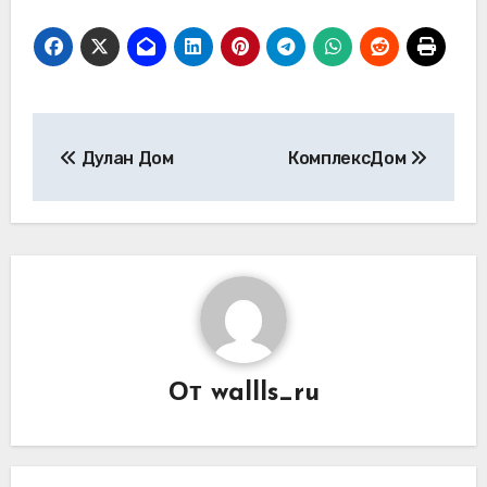
Навигация
Дулан Дом
КомплексДом
по
записям
От
wallls_ru