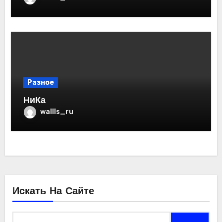
Разное
НиКа
wallls_ru
Искать На Сайте
Найти: