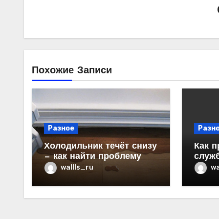
Похожие Записи
Разное
Разн
Холодильник течёт снизу
Как п
— как найти проблему
служ
в ква
wallls_ru
wa