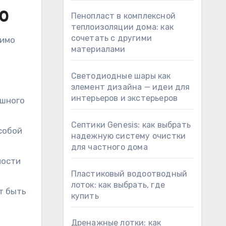
20
Пенопласт в комплексной
теплоизоляции дома: как
сочетать с другими
димо
материалами
Светодиодные шары как
элемент дизайна — идеи для
интерьеров и экстерьеров
ешного
Септики Genesis: как выбрать
собой
надежную систему очистки
для частного дома
мости
Пластиковый водоотводный
лоток: как выбрать, где
т быть
купить
Дренажные лотки: как