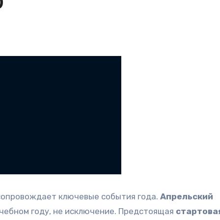
0
 сопровождает ключевые события года.
Апрельский
учебном году, не исключение. Предстоящая
стартова