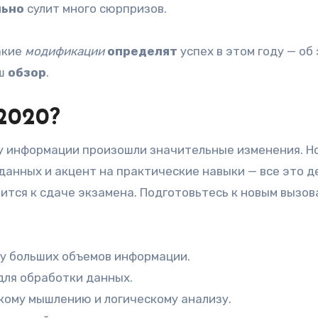
льно
сулит много сюрпризов.
акие
модификации
определят
успех в этом году — об 
ш
обзор
.
2020?
изу информации произошли значительные изменения. Н
данных и акцент на практические навыки — все это д
вится к сдаче экзамена. Подготовьтесь к новым вызов
зу больших объемов информации.
для обработки данных.
кому мышлению и логическому анализу.