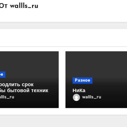
От
wallls_ru
ое
Разное
родлить срок
бы бытовой техники
НиКа
ртире
llls_ru
wallls_ru