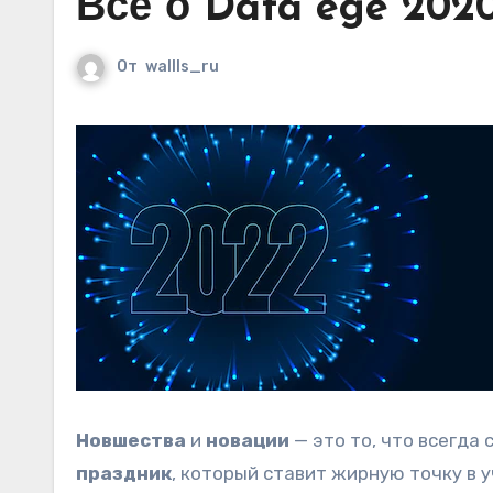
Все о Data ege 202
От
wallls_ru
Новшества
и
новации
— это то, что всегда
праздник
, который ставит жирную точку в 