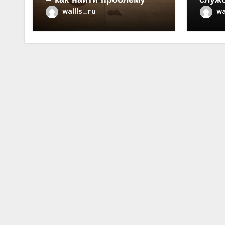
— как найти проблему
служ
в ква
wallls_ru
wa