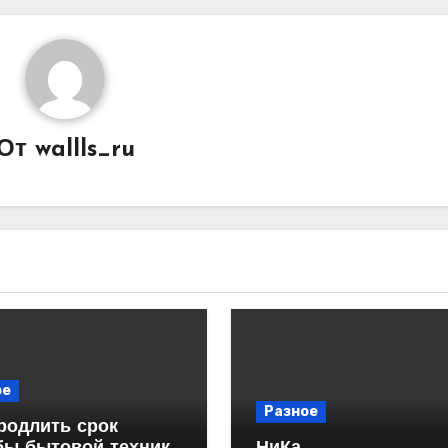
От
wallls_ru
ое
Разное
родлить срок