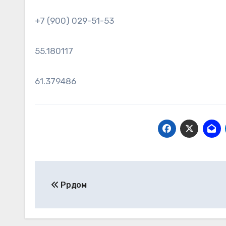
+7 (900) 029-51-53
55.180117
61.379486
Навигация
Ррдом
по
записям