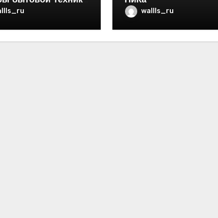
бы бытовой техники
НиКа
ртире
llls_ru
wallls_ru