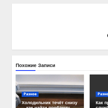
Похожие Записи
Разное
Разн
Холодильник течёт снизу
Как п