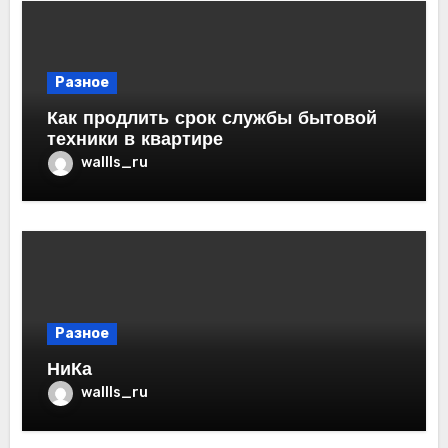
Разное
Как продлить срок службы бытовой
техники в квартире
wallls_ru
Разное
НиКа
wallls_ru