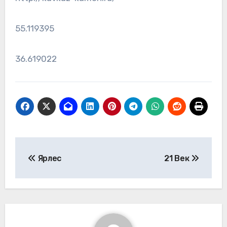
55.119395
36.619022
Навигация
Ярлес
21 Век
по
записям