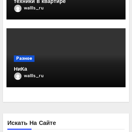
техники в квартире
wallls_ru
Разное
НиКа
wallls_ru
Искать На Сайте