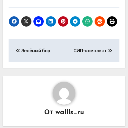
Навигация
Зелёный бор
СИП-комплект
по
записям
От
wallls_ru