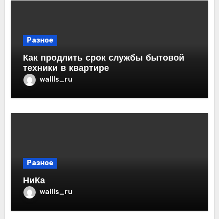
Разное
Как продлить срок службы бытовой
техники в квартире
wallls_ru
Разное
НиКа
wallls_ru