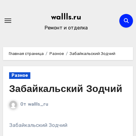
Перейти
к
wallls.ru
содержимому
Ремонт и отделка
Главная страница
Разное
Забайкальский Зодчий
Разное
Забайкальский Зодчий
От
wallls_ru
Забайкальский Зодчий