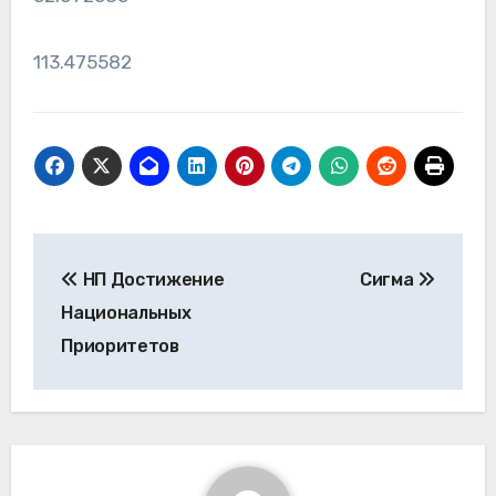
113.475582
Навигация
НП Достижение
Сигма
по
Национальных
записям
Приоритетов