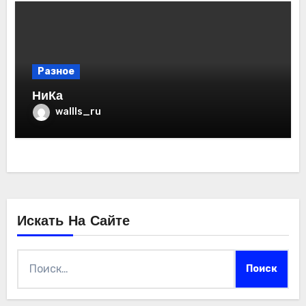
Разное
НиКа
wallls_ru
Искать На Сайте
Найти: