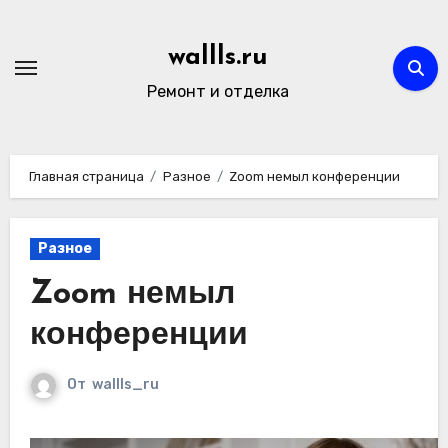
Перейти
к
wallls.ru
содержимому
Ремонт и отделка
Главная страница
Разное
Zoom немыл конференции
Разное
Zoom немыл
конференции
От
wallls_ru