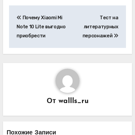
Навигация
Почему Xiaomi Mi
Тест на
по
Note 10 Lite выгодно
литературных
записям
приобрести
персонажей
От
wallls_ru
Похожие Записи