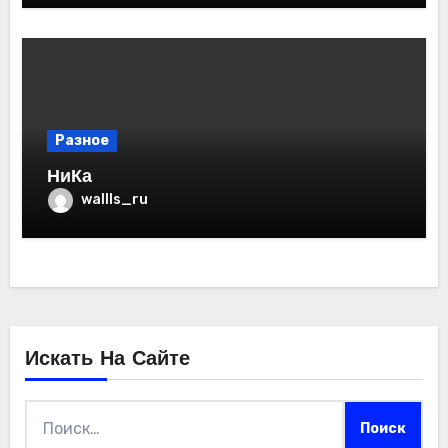
Разное
НиКа
wallls_ru
Искать На Сайте
Найти: