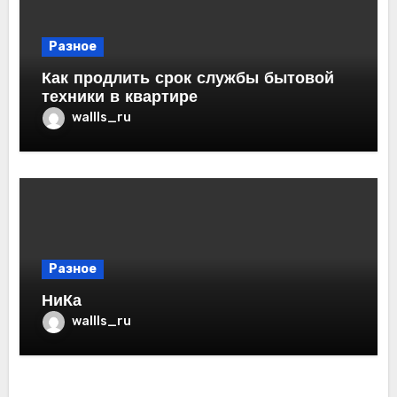
Разное
Как продлить срок службы бытовой
техники в квартире
wallls_ru
Разное
НиКа
wallls_ru