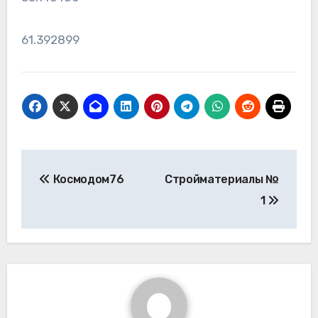
61.392899
Навигация
Космодом76
Стройматериалы №
по
1
записям