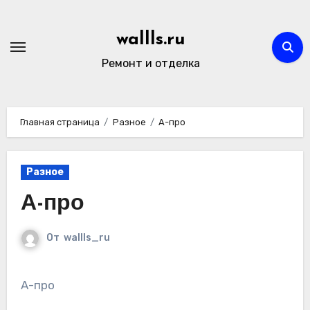
Перейти
к
wallls.ru
содержимому
Ремонт и отделка
Главная страница
Разное
А-про
Разное
А-про
От
wallls_ru
А-про