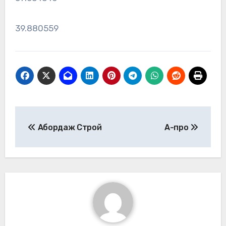
39.880559
Навигация
Абордаж Строй
А-про
по
записям