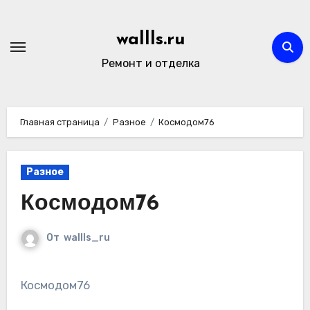
Перейти
к
wallls.ru
содержимому
Ремонт и отделка
Главная страница
Разное
Космодом76
Разное
Космодом76
От
wallls_ru
Космодом76