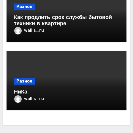
Разное
Как продлить срок службы бытовой
техники в квартире
wallls_ru
Разное
НиКа
wallls_ru