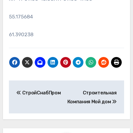
55.175684
61.390238
Навигация
СтройСнабПром
Строительная
по
Компания Мой дом
записям