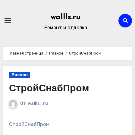
Перейти
к
wallls.ru
содержимому
Ремонт и отделка
Главная страница
Разное
СтройСнабПром
Разное
СтройСнабПром
От
wallls_ru
СтройСнабПром