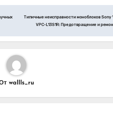
аучных
Типичные неисправности моноблоков Sony 
VPC-L13S1R: Предотвращение и ремо
От
wallls_ru