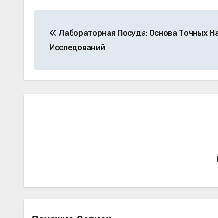
Навигация
Лабораторная Посуда: Основа Точных Н
по
Исследований
записям