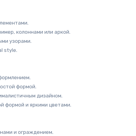
элементами.
имер, колоннами или аркой.
ыми узорами.
 style.
формлением.
ростой формой.
нималистичным дизайном.
ой формой и яркими цветами.
инами и ограждением.