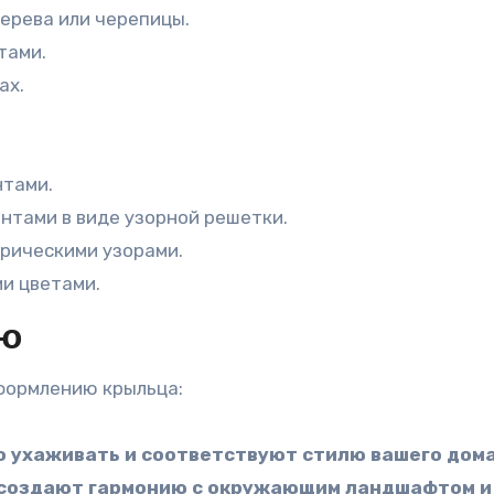
дерева или черепицы.
тами.
ах.
нтами.
нтами в виде узорной решетки.
трическими узорами.
ми цветами.
ию
формлению крыльца:
 ухаживать и соответствуют стилю вашего дома
е создают гармонию с окружающим ландшафтом и