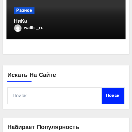
Разное
НиКа
wallls_ru
Искать На Сайте
Найти:
Набирает Популярность