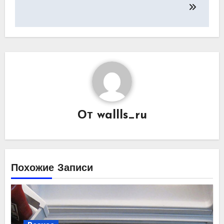
по
записям
От
wallls_ru
Похожие Записи