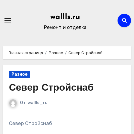
Перейти
к
wallls.ru
содержимому
Ремонт и отделка
Главная страница
Разное
Север Стройснаб
Разное
Север Стройснаб
От
wallls_ru
Север Стройснаб